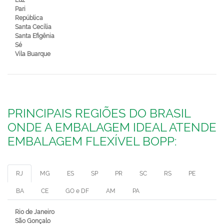
Luz
Pari
República
Santa Cecília
Santa Efigênia
Sé
Vila Buarque
PRINCIPAIS REGIÕES DO BRASIL
ONDE A EMBALAGEM IDEAL ATENDE
EMBALAGEM FLEXÍVEL BOPP:
RJ
MG
ES
SP
PR
SC
RS
PE
BA
CE
GO e DF
AM
PA
Rio de Janeiro
São Gonçalo