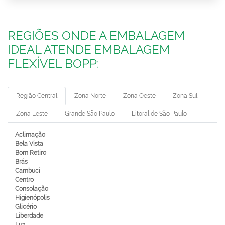
REGIÕES ONDE A EMBALAGEM
IDEAL ATENDE EMBALAGEM
FLEXÍVEL BOPP:
Região Central
Zona Norte
Zona Oeste
Zona Sul
Zona Leste
Grande São Paulo
Litoral de São Paulo
Aclimação
Bela Vista
Bom Retiro
Brás
Cambuci
Centro
Consolação
Higienópolis
Glicério
Liberdade