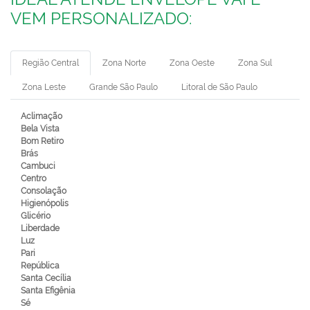
VEM PERSONALIZADO:
Região Central
Zona Norte
Zona Oeste
Zona Sul
Zona Leste
Grande São Paulo
Litoral de São Paulo
Aclimação
Bela Vista
Bom Retiro
Brás
Cambuci
Centro
Consolação
Higienópolis
Glicério
Liberdade
Luz
Pari
República
Santa Cecília
Santa Efigênia
Sé