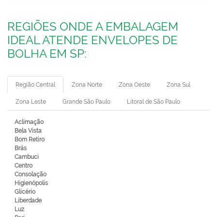
REGIÕES ONDE A EMBALAGEM
IDEAL ATENDE ENVELOPES DE
BOLHA EM SP:
Região Central
Zona Norte
Zona Oeste
Zona Sul
Zona Leste
Grande São Paulo
Litoral de São Paulo
Aclimação
Bela Vista
Bom Retiro
Brás
Cambuci
Centro
Consolação
Higienópolis
Glicério
Liberdade
Luz