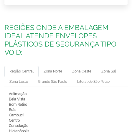
REGIÕES ONDE A EMBALAGEM
IDEAL ATENDE ENVELOPES
PLÁSTICOS DE SEGURANÇA TIPO
VOID:
Região Central
Zona Norte
Zona Oeste
Zona Sul
Zona Leste
Grande São Paulo
Litoral de São Paulo
Aclimação
Bela Vista
Bom Retiro
Brás
Cambuci
Centro
Consolação
Higienópolis