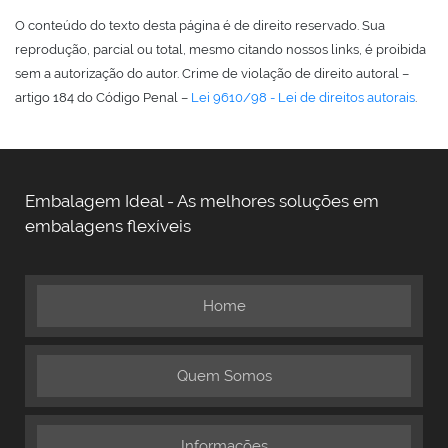
O conteúdo do texto desta página é de direito reservado. Sua
reprodução, parcial ou total, mesmo citando nossos links, é proibida
sem a autorização do autor. Crime de violação de direito autoral –
artigo 184 do Código Penal –
Lei 9610/98 - Lei de direitos autorais
.
Embalagem Ideal - As melhores soluções em
embalagens flexíveis
Home
Quem Somos
Informações