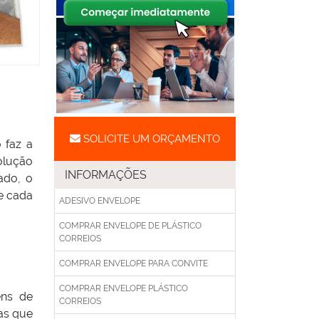
SOLICITE UM ORÇAMENTO
 faz a
olução
INFORMAÇÕES
ado, o
e cada
ADESIVO ENVELOPE
COMPRAR ENVELOPE DE PLÁSTICO
CORREIOS
COMPRAR ENVELOPE PARA CONVITE
COMPRAR ENVELOPE PLÁSTICO
ens de
CORREIOS
sas que