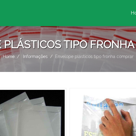
H
(c
 PLÁSTICOS TIPO FRONH
Home
Informações
Envelope plásticos tipo fronha comprar