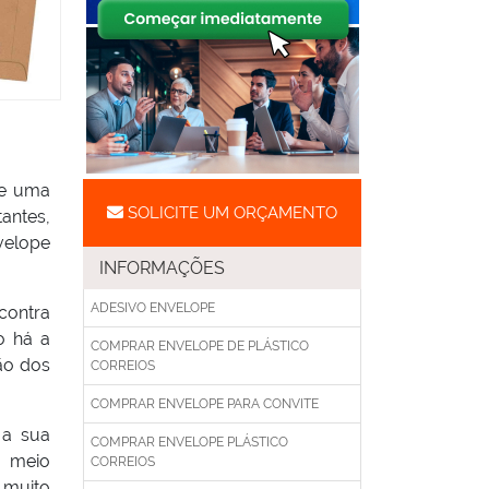
de uma
SOLICITE UM ORÇAMENTO
antes,
velope
INFORMAÇÕES
ADESIVO ENVELOPE
contra
o há a
COMPRAR ENVELOPE DE PLÁSTICO
ão dos
CORREIOS
COMPRAR ENVELOPE PARA CONVITE
 a sua
COMPRAR ENVELOPE PLÁSTICO
o meio
CORREIOS
 muito