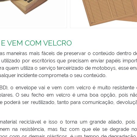
 E VEM COM VELCRO
s maneiras mais fáceis de preservar o conteúdo dentro 
tilizado por escritórios que precisam enviar papéis import
ra quem utiliza o serviço terceirizado de motoboys, esse en
 qualquer incidente comprometa o seu conteúdo.
EBD), o envelope vai e vem com velcro é muito resistente 
solares. O seu fecho em velcro é uma boa opção, pois nã
le poderá ser reutilizado, tanto para comunicação, devoluç
aterial reciclável e isso o torna um grande aliado, pois
 nem na resistência, mas faz com que ele se degrade n
mos com os demais plásticos, é um tempo de degradação