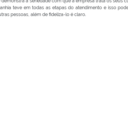
emonstra a seriedade com que a empresa trata os seus cli
hia teve em todas as etapas do atendimento e isso pode
ras pessoas, além de fideliza-lo é claro.