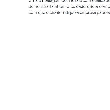
Uma embalagem bem feita e com qualidade d
demonstra também o cuidado que a compan
com que o cliente indique a empresa para out