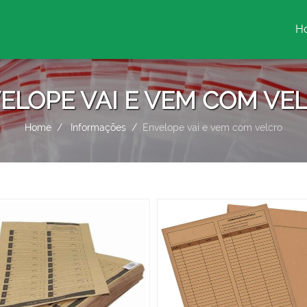
H
(c
ELOPE VAI E VEM COM VE
Home
Informações
Envelope vai e vem com velcro