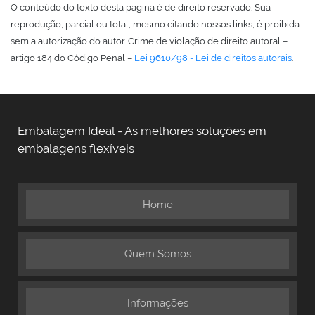
O conteúdo do texto desta página é de direito reservado. Sua
reprodução, parcial ou total, mesmo citando nossos links, é proibida
sem a autorização do autor. Crime de violação de direito autoral –
artigo 184 do Código Penal –
Lei 9610/98 - Lei de direitos autorais
.
Embalagem Ideal - As melhores soluções em
embalagens flexíveis
Home
Quem Somos
Informações