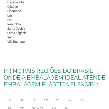
Higienópolis
Glicério
Liberdade
Luz
Pari
República
Santa Cecília
Santa Efigênia
Sé
Vila Buarque
PRINCIPAIS REGIÕES DO BRASIL
ONDE A EMBALAGEM IDEAL ATENDE
EMBALAGEM PLÁSTICA FLEXÍVEL:
RJ
MG
ES
SP
PR
SC
RS
PE
BA
CE
GO e DF
AM
PA