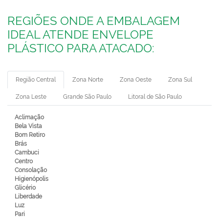
REGIÕES ONDE A EMBALAGEM
IDEAL ATENDE ENVELOPE
PLÁSTICO PARA ATACADO:
Região Central
Zona Norte
Zona Oeste
Zona Sul
Zona Leste
Grande São Paulo
Litoral de São Paulo
Aclimação
Bela Vista
Bom Retiro
Brás
Cambuci
Centro
Consolação
Higienópolis
Glicério
Liberdade
Luz
Pari