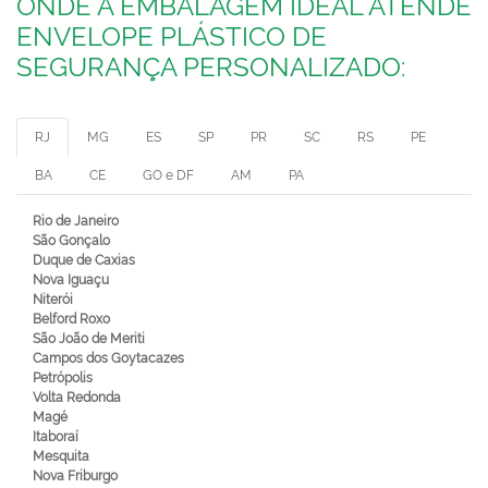
ONDE A EMBALAGEM IDEAL ATENDE
ENVELOPE PLÁSTICO DE
SEGURANÇA PERSONALIZADO:
RJ
MG
ES
SP
PR
SC
RS
PE
BA
CE
GO e DF
AM
PA
Rio de Janeiro
São Gonçalo
Duque de Caxias
Nova Iguaçu
Niterói
Belford Roxo
São João de Meriti
Campos dos Goytacazes
Petrópolis
Volta Redonda
Magé
Itaboraí
Mesquita
Nova Friburgo