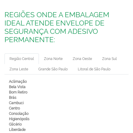
REGIÕES ONDE A EMBALAGEM
IDEAL ATENDE ENVELOPE DE
SEGURANÇA COM ADESIVO
PERMANENTE:
Região Central
Zona Norte
Zona Oeste
Zona Sul
Zona Leste
Grande São Paulo
Litoral de São Paulo
Aclimação
Bela Vista
Bom Retiro
Brás
Cambuci
Centro
Consolação
Higienópolis
Glicério
Liberdade