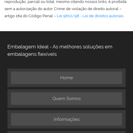
reprodução, parcial ou total, mesmo citando nossos links, é proibida
sem a autorização do autor. Crime de violação de direito autoral –
artigo 184 do Código Penal –
Lei 9610/98 - Lei de direitos autorais
.
Embalagem Ideal - As melhores soluções em
embalagens flexíveis
Home
Quem Somos
Informações