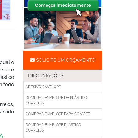
SOLICITE UM ORÇAMENTO
qual o
es e o
INFORMAÇÕES
ástico
m todo
ADESIVO ENVELOPE
COMPRAR ENVELOPE DE PLÁSTICO
CORREIOS
reios,
antido
COMPRAR ENVELOPE PARA CONVITE
COMPRAR ENVELOPE PLÁSTICO
CORREIOS
A