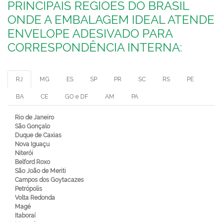
PRINCIPAIS REGIÕES DO BRASIL
ONDE A EMBALAGEM IDEAL ATENDE
ENVELOPE ADESIVADO PARA
CORRESPONDÊNCIA INTERNA:
RJ
MG
ES
SP
PR
SC
RS
PE
BA
CE
GO e DF
AM
PA
Rio de Janeiro
São Gonçalo
Duque de Caxias
Nova Iguaçu
Niterói
Belford Roxo
São João de Meriti
Campos dos Goytacazes
Petrópolis
Volta Redonda
Magé
Itaboraí