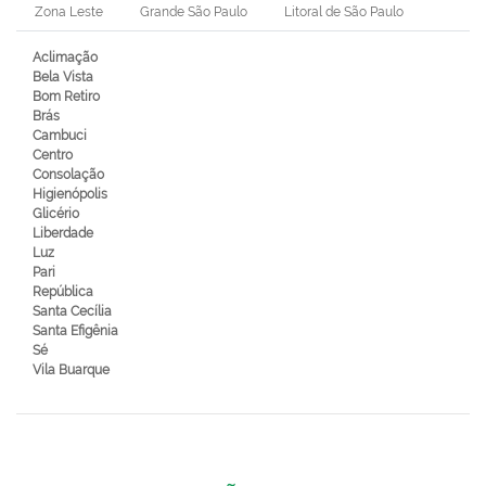
Zona Leste
Grande São Paulo
Litoral de São Paulo
Aclimação
Bela Vista
Bom Retiro
Brás
Cambuci
Centro
Consolação
Higienópolis
Glicério
Liberdade
Luz
Pari
República
Santa Cecília
Santa Efigênia
Sé
Vila Buarque