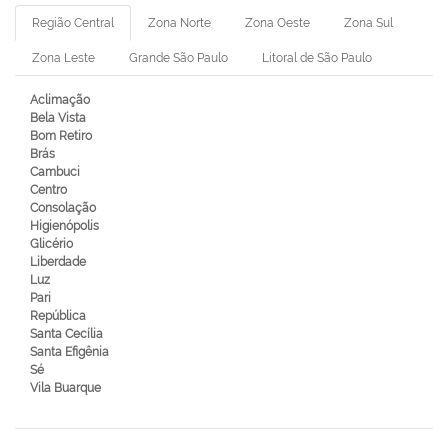
Região Central
Zona Norte
Zona Oeste
Zona Sul
Zona Leste
Grande São Paulo
Litoral de São Paulo
Aclimação
Bela Vista
Bom Retiro
Brás
Cambuci
Centro
Consolação
Higienópolis
Glicério
Liberdade
Luz
Pari
República
Santa Cecília
Santa Efigênia
Sé
Vila Buarque