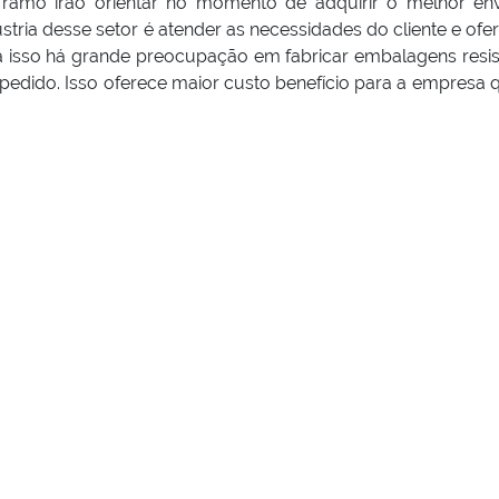
no ramo irão orientar no momento de adquirir o melhor en
ústria desse setor é atender as necessidades do cliente e ofe
a isso há grande preocupação em fabricar embalagens resis
pedido. Isso oferece maior custo benefício para a empresa 