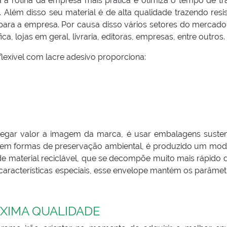
a a rotina da empresa mais prática e otimiza o tempo de tr
 Além disso seu material é de alta qualidade trazendo resis
para a empresa. Por causa disso vários setores do mercad
, lojas em geral, livraria, editoras, empresas, entre outros.
exível com lacre adesivo proporciona:
regar valor a imagem da marca, é usar embalagens susten
em formas de preservação ambiental, é produzido um mod
 de material reciclável, que se decompõe muito mais rápido 
características especiais, esse envelope mantém os parâmet
XIMA QUALIDADE