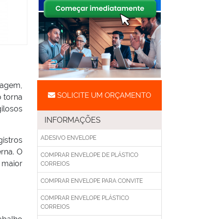
lagem,
SOLICITE UM ORÇAMENTO
o torna
ilosos
INFORMAÇÕES
ADESIVO ENVELOPE
istros
rna. O
COMPRAR ENVELOPE DE PLÁSTICO
 maior
CORREIOS
COMPRAR ENVELOPE PARA CONVITE
COMPRAR ENVELOPE PLÁSTICO
CORREIOS