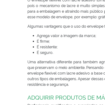
O envelope flexível com lacre adesivo torn
pois o mecanismo de lacre é muito simples.
para a embalagem e atraindo mais público 
esse modelo de envelope, por exemplo: gráfica
Algumas vantagens que o uso do envelope fl
Agrega valor a imagem da marca;
É firme;
É resistente;
É seguro.
Uma alternativa diferente para também ag
que preservam o meio ambiente. Pensando 
envelope flexível com lacre adesivo a base
outros tipos de embalagens. Apesar dessas 
resistência e segurança.
ADQUIRIR PRODUTOS DE MÁ