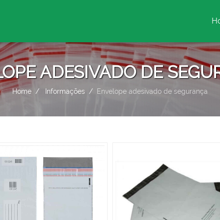
H
(c
OPE ADESIVADO DE SEG
Home
Informações
Envelope adesivado de segurança