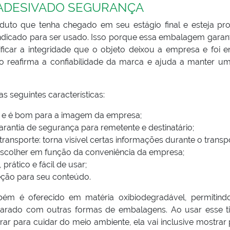
ADESIVADO SEGURANÇA
uto que tenha chegado em seu estágio final e esteja pro
indicado para ser usado. Isso porque essa embalagem garan
ificar a integridade que o objeto deixou a empresa e foi e
o reafirma a confiabilidade da marca e ajuda a manter u
 seguintes características:
te e é bom para a imagem da empresa;
arantia de segurança para remetente e destinatário;
ansporte: torna visível certas informações durante o transpo
escolher em função da conveniência da empresa;
 prático e fácil de usar;
teção para seu conteúdo.
ém é oferecido em matéria oxibiodegradável, permitin
arado com outras formas de embalagens. Ao usar esse t
ar para cuidar do meio ambiente, ela vai inclusive mostrar 