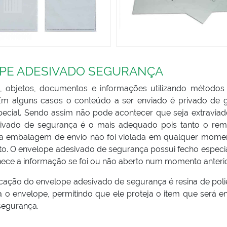
OPE ADESIVADO SEGURANÇA
ns, objetos, documentos e informações utilizando método
. Em alguns casos o conteúdo a ser enviado é privado de 
pecial. Sendo assim não pode acontecer que seja extravia
sivado de segurança é o mais adequado pois tanto o rem
ue a embalagem de envio não foi violada em qualquer mome
o. O envelope adesivado de segurança possui fecho especia
rnece a informação se foi ou não aberto num momento anterio
cação do envelope adesivado de segurança é resina de polie
ra o envelope, permitindo que ele proteja o item que será e
segurança.