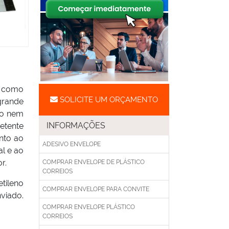
s como
SOLICITE UM ORÇAMENTO
grande
do nem
INFORMAÇÕES
etente
nto ao
ADESIVO ENVELOPE
l e ao
r.
COMPRAR ENVELOPE DE PLÁSTICO
CORREIOS
tileno
COMPRAR ENVELOPE PARA CONVITE
nviado.
COMPRAR ENVELOPE PLÁSTICO
CORREIOS