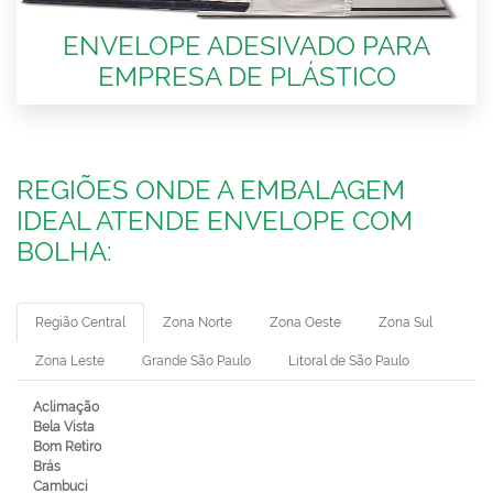
ENVELOPE ADESIVADO PARA
EMPRESA DE PLÁSTICO
REGIÕES ONDE A EMBALAGEM
IDEAL ATENDE ENVELOPE COM
BOLHA:
Região Central
Zona Norte
Zona Oeste
Zona Sul
Zona Leste
Grande São Paulo
Litoral de São Paulo
Aclimação
Bela Vista
Bom Retiro
Brás
Cambuci