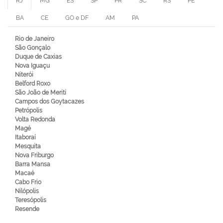
RJ
MG
ES
SP
PR
SC
RS
PE
BA
CE
GO e DF
AM
PA
Rio de Janeiro
São Gonçalo
Duque de Caxias
Nova Iguaçu
Niterói
Belford Roxo
São João de Meriti
Campos dos Goytacazes
Petrópolis
Volta Redonda
Magé
Itaboraí
Mesquita
Nova Friburgo
Barra Mansa
Macaé
Cabo Frio
Nilópolis
Teresópolis
Resende