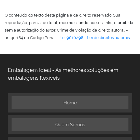
O conteúdo do texto desta página é de direito reservado. Sua
reprodução, parcial ou total, mesmo citando nossos links, é proibida
sem a autorização do autor. Crime de violação de direito autoral –
artigo 184 do Código Penal –
Lei 9610/98 - Lei de direitos autorais
.
Embalagem Ideal - As melhores soluções em
embalagens flexíveis
Home
Quem Somos