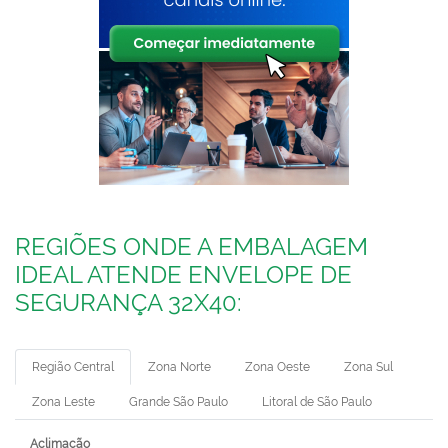
REGIÕES ONDE A EMBALAGEM
IDEAL ATENDE ENVELOPE DE
SEGURANÇA 32X40:
Região Central
Zona Norte
Zona Oeste
Zona Sul
Zona Leste
Grande São Paulo
Litoral de São Paulo
Aclimação