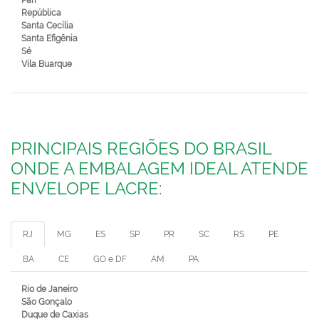
Pari
República
Santa Cecília
Santa Efigênia
Sé
Vila Buarque
PRINCIPAIS REGIÕES DO BRASIL
ONDE A EMBALAGEM IDEAL ATENDE
ENVELOPE LACRE:
RJ
MG
ES
SP
PR
SC
RS
PE
BA
CE
GO e DF
AM
PA
Rio de Janeiro
São Gonçalo
Duque de Caxias