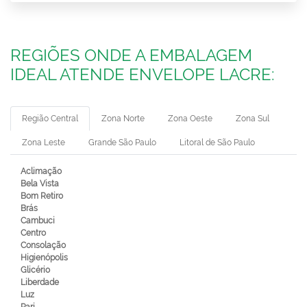
REGIÕES ONDE A EMBALAGEM
IDEAL ATENDE ENVELOPE LACRE:
Região Central
Zona Norte
Zona Oeste
Zona Sul
Zona Leste
Grande São Paulo
Litoral de São Paulo
Aclimação
Bela Vista
Bom Retiro
Brás
Cambuci
Centro
Consolação
Higienópolis
Glicério
Liberdade
Luz