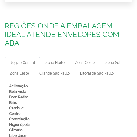
REGIÕES ONDE A EMBALAGEM
IDEAL ATENDE ENVELOPES COM
ABA:
Região Central
Zona Norte
Zona Oeste
Zona Sul
Zona Leste
Grande São Paulo
Litoral de São Paulo
Aclimação
Bela Vista
Bom Retiro
Brás
Cambuci
Centro
Consolação
Higienópolis
Glicério
Liberdade