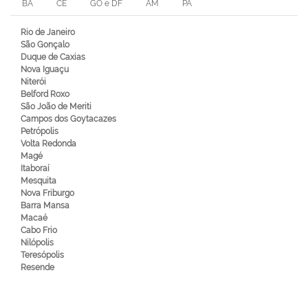
BA
CE
GO e DF
AM
PA
Rio de Janeiro
São Gonçalo
Duque de Caxias
Nova Iguaçu
Niterói
Belford Roxo
São João de Meriti
Campos dos Goytacazes
Petrópolis
Volta Redonda
Magé
Itaboraí
Mesquita
Nova Friburgo
Barra Mansa
Macaé
Cabo Frio
Nilópolis
Teresópolis
Resende