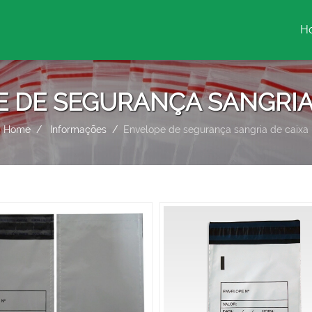
H
(c
 DE SEGURANÇA SANGRIA
Home
Informações
Envelope de segurança sangria de caixa