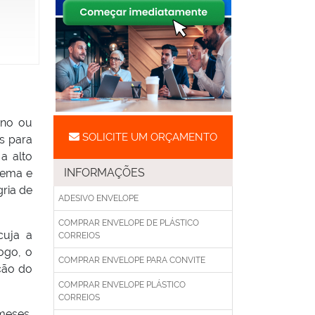
rno ou
SOLICITE UM ORÇAMENTO
ks para
a alto
INFORMAÇÕES
lema e
ria de
ADESIVO ENVELOPE
COMPRAR ENVELOPE DE PLÁSTICO
cuja a
CORREIOS
logo, o
COMPRAR ENVELOPE PARA CONVITE
ção do
COMPRAR ENVELOPE PLÁSTICO
CORREIOS
meses,