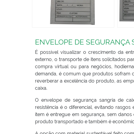
ENVELOPE DE SEGURANÇA S
É possível visualizar o crescimento da ent
externo, o transporte de itens solicitados 
compra virtual ou para negócios, hodiern
demanda, é comum que produtos sofram com
reverberar a excelência do produto, as em
caixa.
O envelope de segurança sangria de cai
resistência é o diferencial, evitando rasgo
item é entregue em segurança, sem danos ou
produto transportado e também é econômico
A opção com material sustentável feito com