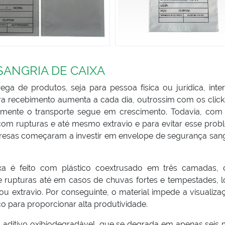
ANGRIA DE CAIXA
rega de produtos, seja para pessoa física ou jurídica, inte
para recebimento aumenta a cada dia, outrossim com os clic
amente o transporte segue em crescimento. Todavia, com 
 rupturas e até mesmo extravio e para evitar esse prob
presas começaram a investir em envelope de segurança sang
xa é feito com plástico coextrusado em três camadas, 
s e rupturas até em casos de chuvas fortes e tempestades, 
 extravio. Por conseguinte, o material impede a visualiza
 para proporcionar alta produtividade.
 aditivo oxibiodegradável, que se degrada em apenas seis 