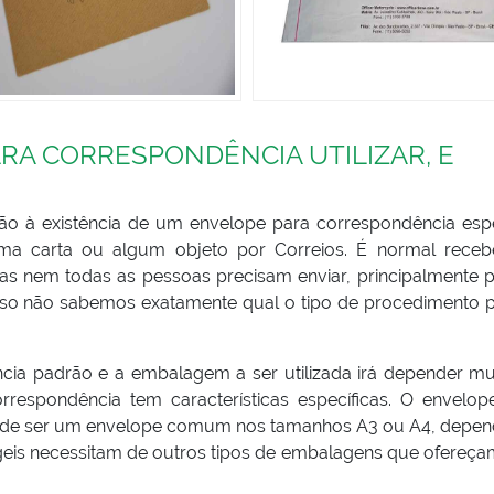
RA CORRESPONDÊNCIA UTILIZAR, E
ão à existência de um envelope para correspondência espe
ma carta ou algum objeto por Correios. É normal rece
mas nem todas as pessoas precisam enviar, principalmente 
 isso não sabemos exatamente qual o tipo de procedimento 
cia padrão e a embalagem a ser utilizada irá depender mu
rrespondência tem características específicas. O envelop
pode ser um envelope comum nos tamanhos A3 ou A4, depe
geis necessitam de outros tipos de embalagens que ofereç