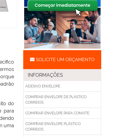
SOLICITE UM ORÇAMENTO
cífico
bermos
INFORMAÇÕES
porque
padrão
ADESIVO ENVELOPE
COMPRAR ENVELOPE DE PLÁSTICO
CORREIOS
ito do
e para
COMPRAR ENVELOPE PARA CONVITE
ndendo
COMPRAR ENVELOPE PLÁSTICO
am uma
CORREIOS