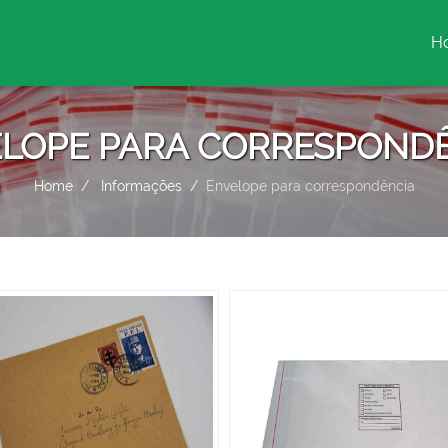
H
(c
LOPE PARA CORRESPOND
Home
Informações
Envelope para correspondência