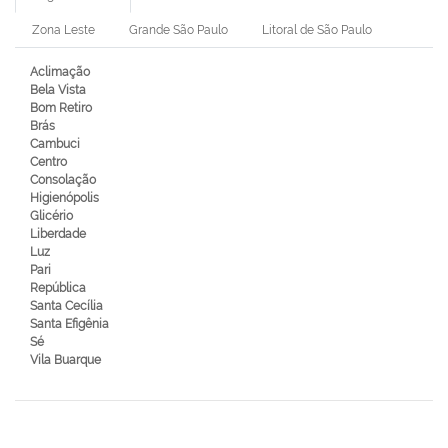
Zona Leste
Grande São Paulo
Litoral de São Paulo
Aclimação
Bela Vista
Bom Retiro
Brás
Cambuci
Centro
Consolação
Higienópolis
Glicério
Liberdade
Luz
Pari
República
Santa Cecília
Santa Efigênia
Sé
Vila Buarque