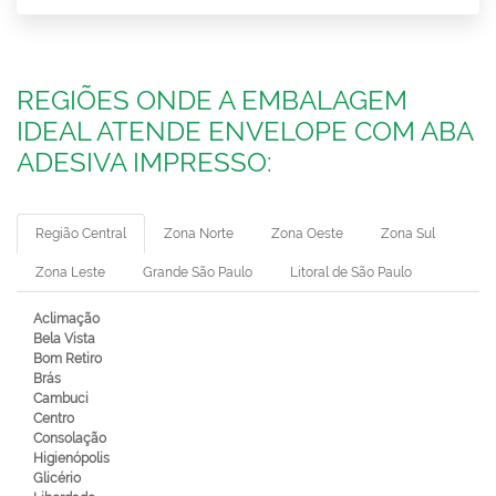
REGIÕES ONDE A EMBALAGEM
IDEAL ATENDE ENVELOPE COM ABA
ADESIVA IMPRESSO:
Região Central
Zona Norte
Zona Oeste
Zona Sul
Zona Leste
Grande São Paulo
Litoral de São Paulo
Aclimação
Bela Vista
Bom Retiro
Brás
Cambuci
Centro
Consolação
Higienópolis
Glicério