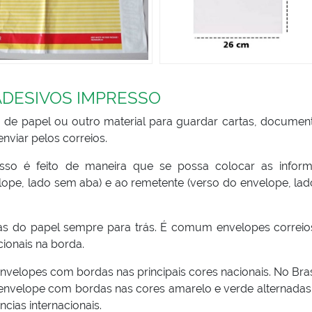
ADESIVOS IMPRESSO
 de papel ou outro material para guardar cartas, documen
nviar pelos correios.
sso é feito de maneira que se possa colocar as infor
velope, lado sem aba) e ao remetente (verso do envelope, l
obras do papel sempre para trás. É comum envelopes correi
ionais na borda.
velopes com bordas nas principais cores nacionais. No Bras
 envelope com bordas nas cores amarelo e verde alternadas
ias internacionais.