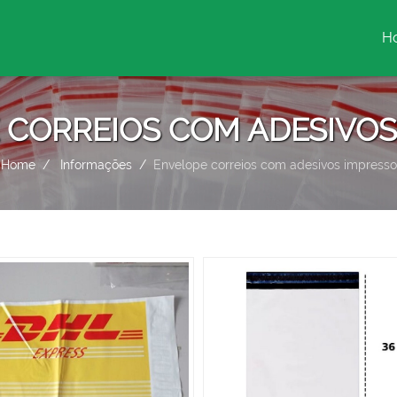
H
(c
 CORREIOS COM ADESIVOS
Home
Informações
Envelope correios com adesivos impresso