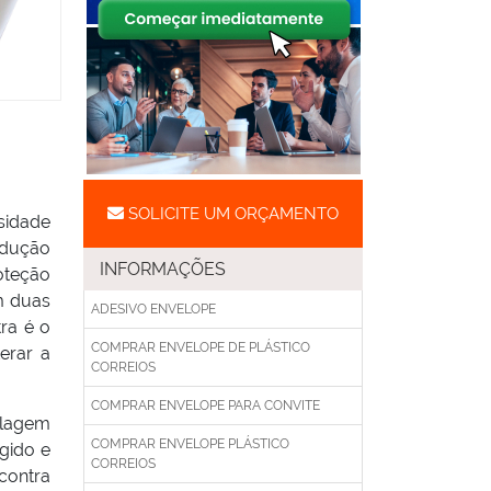
SOLICITE UM ORÇAMENTO
sidade
odução
INFORMAÇÕES
oteção
m duas
ADESIVO ENVELOPE
ra é o
COMPRAR ENVELOPE DE PLÁSTICO
erar a
CORREIOS
COMPRAR ENVELOPE PARA CONVITE
alagem
COMPRAR ENVELOPE PLÁSTICO
gido e
CORREIOS
contra