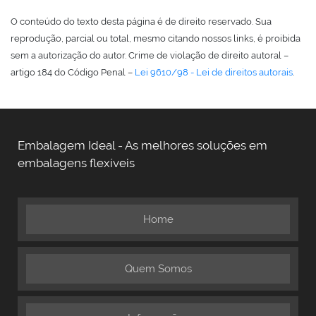
O conteúdo do texto desta página é de direito reservado. Sua
reprodução, parcial ou total, mesmo citando nossos links, é proibida
sem a autorização do autor. Crime de violação de direito autoral –
artigo 184 do Código Penal –
Lei 9610/98 - Lei de direitos autorais
.
Embalagem Ideal - As melhores soluções em
embalagens flexíveis
Home
Quem Somos