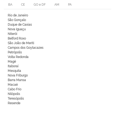
BA
CE
GO e DF
AM
PA
Rio de Janeiro
São Gonçalo
Duque de Caxias
Nova Iguaçu
Niterói
Belford Roxo
São João de Meriti
Campos dos Goytacazes
Petrópolis
Volta Redonda
Magé
Itaboraí
Mesquita
Nova Friburgo
Barra Mansa
Macaé
Cabo Frio
Nilópolis
Teresópolis
Resende