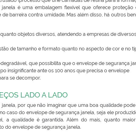
xtrusado (processo que une camadas de resina para a forma
 janela é uma embalagem flexível que oferece proteção 
 de barreira contra umidade. Mas além disso, há outros ben
 quanto objetos diversos, atendendo a empresas de diverso
stão de tamanho e formato quanto no aspecto de cor e no ti
odegradável, que possibilita que o envelope de segurança ja
o insignificante ante os 100 anos que precisa o envelope
para se decompor.
REÇOS LADO A LADO
 janela, por que não imaginar que uma boa qualidade pode
no caso do envelope de segurança janela, seja ele produzi
l, a qualidade é garantida. Além do mais, quanto maior
sto do envelope de segurança janela.