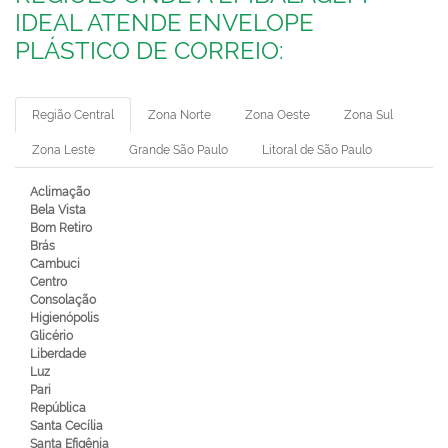
IDEAL ATENDE ENVELOPE
PLÁSTICO DE CORREIO:
Região Central
Zona Norte
Zona Oeste
Zona Sul
Zona Leste
Grande São Paulo
Litoral de São Paulo
Aclimação
Bela Vista
Bom Retiro
Brás
Cambuci
Centro
Consolação
Higienópolis
Glicério
Liberdade
Luz
Pari
República
Santa Cecília
Santa Efigênia