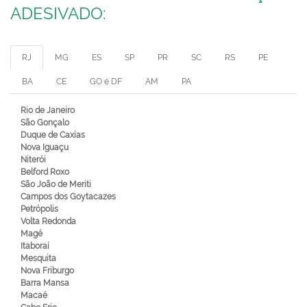
ADESIVADO:
RJ
MG
ES
SP
PR
SC
RS
PE
BA
CE
GO e DF
AM
PA
Rio de Janeiro
São Gonçalo
Duque de Caxias
Nova Iguaçu
Niterói
Belford Roxo
São João de Meriti
Campos dos Goytacazes
Petrópolis
Volta Redonda
Magé
Itaboraí
Mesquita
Nova Friburgo
Barra Mansa
Macaé