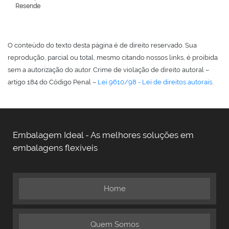
Resende
O conteúdo do texto desta página é de direito reservado. Sua
reprodução, parcial ou total, mesmo citando nossos links, é proibida
sem a autorização do autor. Crime de violação de direito autoral –
artigo 184 do Código Penal –
Lei 9610/98 - Lei de direitos autorais
.
Embalagem Ideal - As melhores soluções em
embalagens flexíveis
Home
Quem Somos