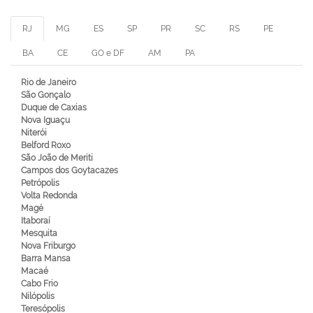
RJ
MG
ES
SP
PR
SC
RS
PE
BA
CE
GO e DF
AM
PA
Rio de Janeiro
São Gonçalo
Duque de Caxias
Nova Iguaçu
Niterói
Belford Roxo
São João de Meriti
Campos dos Goytacazes
Petrópolis
Volta Redonda
Magé
Itaboraí
Mesquita
Nova Friburgo
Barra Mansa
Macaé
Cabo Frio
Nilópolis
Teresópolis