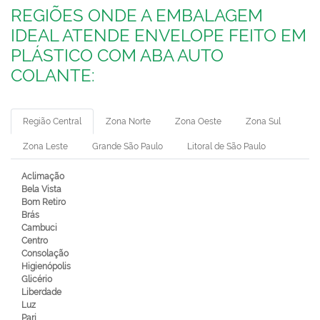
REGIÕES ONDE A EMBALAGEM
IDEAL ATENDE ENVELOPE FEITO EM
PLÁSTICO COM ABA AUTO
COLANTE:
Região Central
Zona Norte
Zona Oeste
Zona Sul
Zona Leste
Grande São Paulo
Litoral de São Paulo
Aclimação
Bela Vista
Bom Retiro
Brás
Cambuci
Centro
Consolação
Higienópolis
Glicério
Liberdade
Luz
Pari