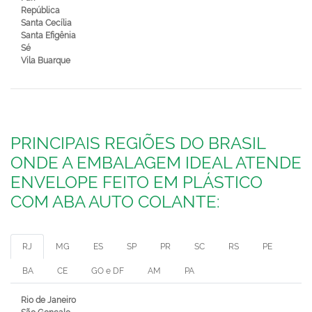
República
Santa Cecília
Santa Efigênia
Sé
Vila Buarque
PRINCIPAIS REGIÕES DO BRASIL
ONDE A EMBALAGEM IDEAL ATENDE
ENVELOPE FEITO EM PLÁSTICO
COM ABA AUTO COLANTE:
RJ
MG
ES
SP
PR
SC
RS
PE
BA
CE
GO e DF
AM
PA
Rio de Janeiro