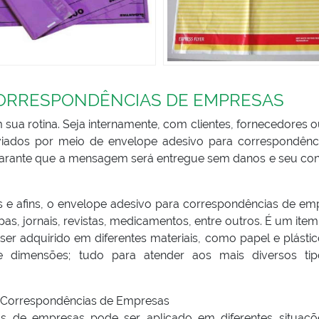
CORRESPONDÊNCIAS DE EMPRESAS
ua rotina. Seja internamente, com clientes, fornecedores 
iados por meio de envelope adesivo para correspondênc
. Garante que a mensagem será entregue sem danos e seu co
e afins, o envelope adesivo para correspondências de em
as, jornais, revistas, medicamentos, entre outros. É um ite
 ser adquirido em diferentes materiais, como papel e plásti
e dimensões; tudo para atender aos mais diversos ti
ra Correspondências de Empresas
s de empresas pode ser aplicado em diferentes situaçõ