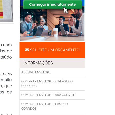
ou com
SOLICITE UM ORÇAMENTO
ias de
nteúdo
INFORMAÇÕES
ADESIVO ENVELOPE
presas
m muito
COMPRAR ENVELOPE DE PLÁSTICO
co, que
CORREIOS
pos de
COMPRAR ENVELOPE PARA CONVITE
COMPRAR ENVELOPE PLÁSTICO
CORREIOS
es, de