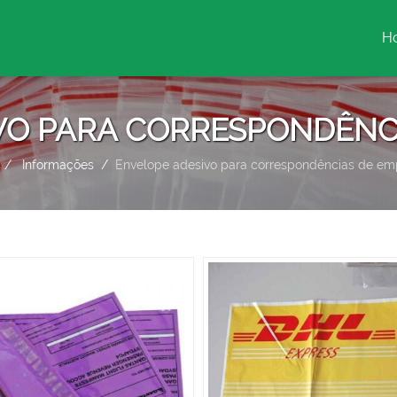
H
(c
VO PARA CORRESPONDÊNC
Informações
Envelope adesivo para correspondências de em