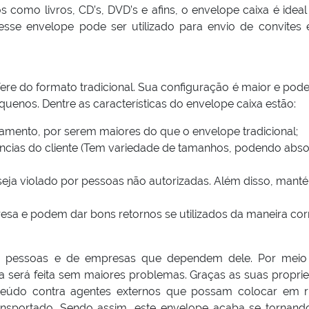
 como livros, CD’s, DVD’s e afins, o envelope caixa é idea
esse envelope pode ser utilizado para envio de convites 
fere do formato tradicional. Sua configuração é maior e pode
enos. Dentre as características do envelope caixa estão:
mento, por serem maiores do que o envelope tradicional;
cias do cliente (Tem variedade de tamanhos, podendo abso
ja violado por pessoas não autorizadas. Além disso, mant
a e podem dar bons retornos se utilizados da maneira corr
tas pessoas e de empresas que dependem dele. Por meio
a será feita sem maiores problemas. Graças as suas propri
nteúdo contra agentes externos que possam colocar em r
ansportado. Sendo assim, este envelope acaba se tornan