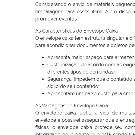
Considerando o envio de materiais pequenos
embalagem para esses itens. Além disso, 
promover eventos.
As Características do Envelope Caixa
O envelope caixa tem estrutura singular e di
para acondicionar documentos e objetos pequ
Apresenta maior espaço para armazena
Customização de acordo com as exigên
diferentes tipos de demandas);
Segurança: impedem que o conteúdo se
sigilo do seu conteúdo;
Apresentam um baixo custo para empres
As Vantagens do Envelope Caixa
O envelope caixa facilita a vida de mui
envelope é possível assegurar que a entreg
físicas, o envelope caixa protege seu co
integridade do produto que está sendo tr