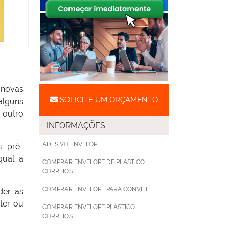
 novas
SOLICITE UM ORÇAMENTO
alguns
 outro
INFORMAÇÕES
ADESIVO ENVELOPE
s pré-
qual a
COMPRAR ENVELOPE DE PLÁSTICO
CORREIOS
COMPRAR ENVELOPE PARA CONVITE
der as
ter ou
COMPRAR ENVELOPE PLÁSTICO
CORREIOS