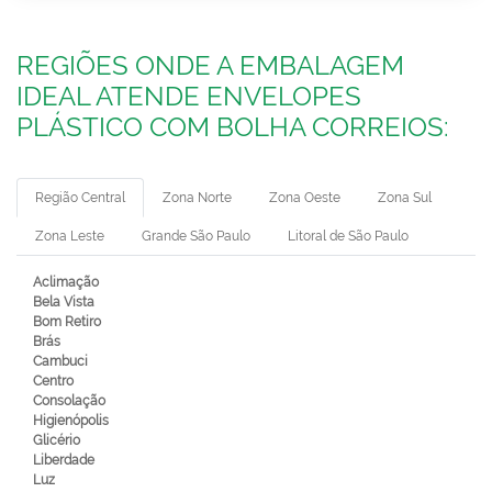
REGIÕES ONDE A EMBALAGEM
IDEAL ATENDE ENVELOPES
PLÁSTICO COM BOLHA CORREIOS:
Região Central
Zona Norte
Zona Oeste
Zona Sul
Zona Leste
Grande São Paulo
Litoral de São Paulo
Aclimação
Bela Vista
Bom Retiro
Brás
Cambuci
Centro
Consolação
Higienópolis
Glicério
Liberdade
Luz