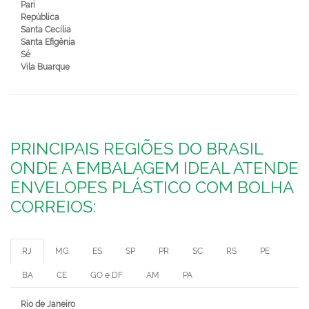
Pari
República
Santa Cecília
Santa Efigênia
Sé
Vila Buarque
PRINCIPAIS REGIÕES DO BRASIL
ONDE A EMBALAGEM IDEAL ATENDE
ENVELOPES PLÁSTICO COM BOLHA
CORREIOS:
RJ
MG
ES
SP
PR
SC
RS
PE
BA
CE
GO e DF
AM
PA
Rio de Janeiro