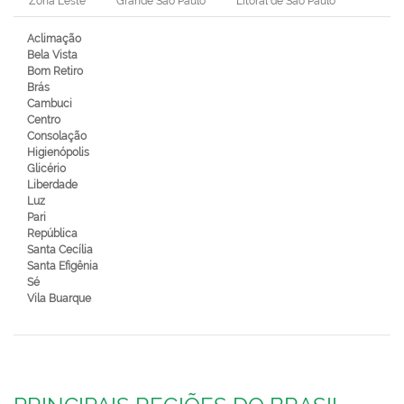
Zona Leste
Grande São Paulo
Litoral de São Paulo
Aclimação
Bela Vista
Bom Retiro
Brás
Cambuci
Centro
Consolação
Higienópolis
Glicério
Liberdade
Luz
Pari
República
Santa Cecília
Santa Efigênia
Sé
Vila Buarque