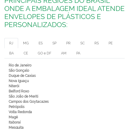
PRINCIPAIS REGIÕES DO BRASIL
ONDE A EMBALAGEM IDEAL ATENDE
ENVELOPES DE PLÁSTICOS E
PERSONALIZADOS:
RJ
MG
ES
SP
PR
SC
RS
PE
BA
CE
GO e DF
AM
PA
Rio de Janeiro
São Gonçalo
Duque de Caxias
Nova Iguaçu
Niterói
Belford Roxo
São João de Meriti
Campos dos Goytacazes
Petrópolis
Volta Redonda
Magé
Itaboraí
Mesquita