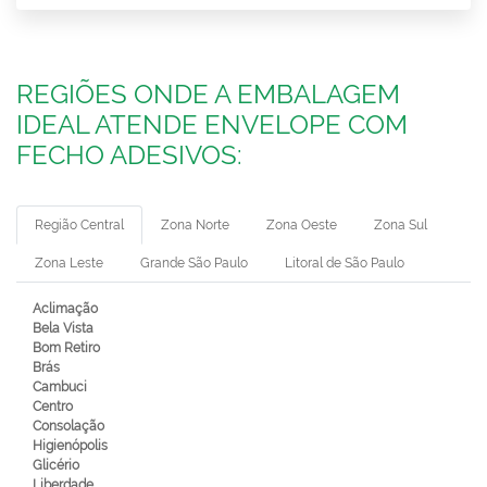
REGIÕES ONDE A EMBALAGEM
IDEAL ATENDE ENVELOPE COM
FECHO ADESIVOS:
Região Central
Zona Norte
Zona Oeste
Zona Sul
Zona Leste
Grande São Paulo
Litoral de São Paulo
Aclimação
Bela Vista
Bom Retiro
Brás
Cambuci
Centro
Consolação
Higienópolis
Glicério
Liberdade