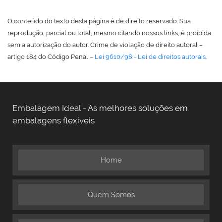
O conteúdo do texto desta página é de direito reservado. Sua
reprodução, parcial ou total, mesmo citando nossos links, é proibida
sem a autorização do autor. Crime de violação de direito autoral –
artigo 184 do Código Penal –
Lei 9610/98 - Lei de direitos autorais
.
Embalagem Ideal - As melhores soluções em
embalagens flexíveis
Home
Quem Somos