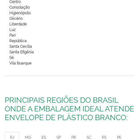
Centro
Consolação
Higienópolis
Glicério
Liberdade
Luz
Pari
República
Santa Cecília
Santa Efigênia
Sé
Vila Buarque
PRINCIPAIS REGIÕES DO BRASIL
ONDE A EMBALAGEM IDEAL ATENDE
ENVELOPE DE PLÁSTICO BRANCO:
RJ
MG
ES
SP
PR
SC
RS
PE