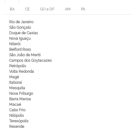
BA
CE
GO e DF
AM
PA
Rio de Janeiro
São Gonçalo
Duque de Caxias
Nova Iguaçu
Niterói
Belford Roxo
São João de Meriti
Campos dos Goytacazes
Petrópolis
Volta Redonda
Magé
Itaboraí
Mesquita
Nova Friburgo
Barra Mansa
Macaé
Cabo Frio
Nilópolis
Teresópolis
Resende