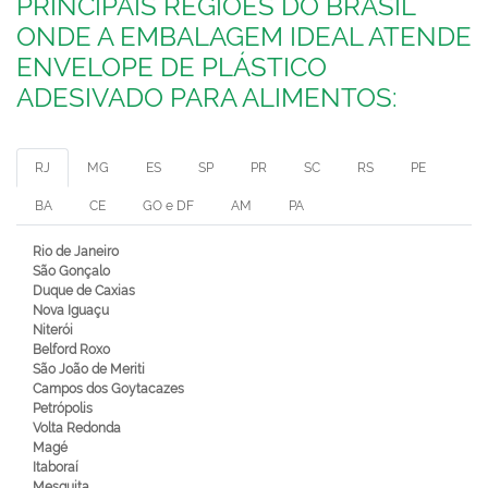
PRINCIPAIS REGIÕES DO BRASIL
ONDE A EMBALAGEM IDEAL ATENDE
ENVELOPE DE PLÁSTICO
ADESIVADO PARA ALIMENTOS:
RJ
MG
ES
SP
PR
SC
RS
PE
BA
CE
GO e DF
AM
PA
Rio de Janeiro
São Gonçalo
Duque de Caxias
Nova Iguaçu
Niterói
Belford Roxo
São João de Meriti
Campos dos Goytacazes
Petrópolis
Volta Redonda
Magé
Itaboraí
Mesquita