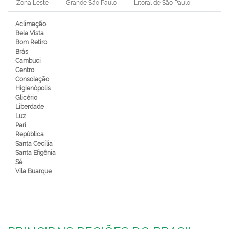
Zona Leste
Grande São Paulo
Litoral de São Paulo
Aclimação
Bela Vista
Bom Retiro
Brás
Cambuci
Centro
Consolação
Higienópolis
Glicério
Liberdade
Luz
Pari
República
Santa Cecília
Santa Efigênia
Sé
Vila Buarque