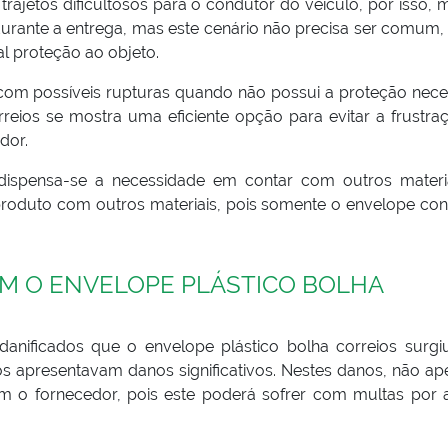
rajetos dificultosos para o condutor do veículo, por isso, 
durante a entrega, mas este cenário não precisa ser comum, 
al proteção ao objeto.
com possíveis rupturas quando não possui a proteção neces
reios se mostra uma eficiente opção para evitar a frustra
dor.
 dispensa-se a necessidade em contar com outros materi
o produto com outros materiais, pois somente o envelope co
M O ENVELOPE PLÁSTICO BOLHA
anificados que o envelope plástico bolha correios surgiu
 apresentavam danos significativos. Nestes danos, não ap
 o fornecedor, pois este poderá sofrer com multas por a