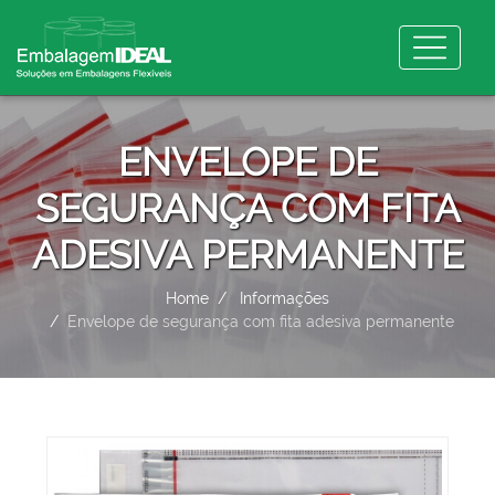
ENVELOPE DE
SEGURANÇA COM FITA
ADESIVA PERMANENTE
Home
Informações
Envelope de segurança com fita adesiva permanente