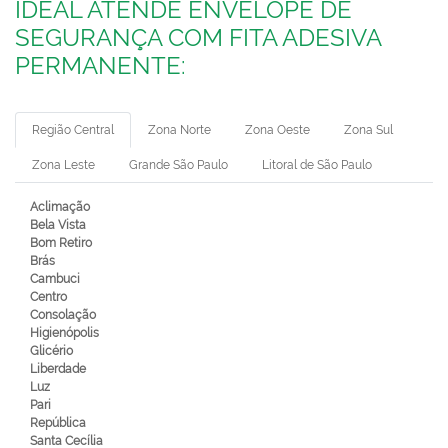
IDEAL ATENDE ENVELOPE DE
SEGURANÇA COM FITA ADESIVA
PERMANENTE:
Região Central
Zona Norte
Zona Oeste
Zona Sul
Zona Leste
Grande São Paulo
Litoral de São Paulo
Aclimação
Bela Vista
Bom Retiro
Brás
Cambuci
Centro
Consolação
Higienópolis
Glicério
Liberdade
Luz
Pari
República
Santa Cecília