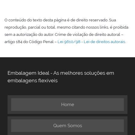
O conteúdo do texto desta página é de direito reservado. Sua
reprodução, parcial ou total, mesmo citando nossos links, é proibida
sem a autorização do autor. Crime de violação de direito autoral –
artigo 184 do Código Penal –
Lei 9610/98 - Lei de direitos autorais
.
Embalagem Ideal - As melhores soluções em
embalagens flexíveis
Home
Quem Somos