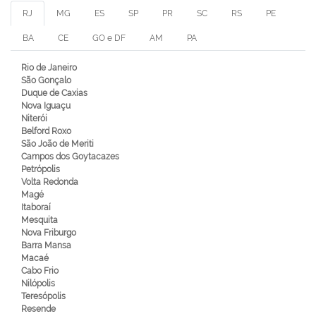
RJ
MG
ES
SP
PR
SC
RS
PE
BA
CE
GO e DF
AM
PA
Rio de Janeiro
São Gonçalo
Duque de Caxias
Nova Iguaçu
Niterói
Belford Roxo
São João de Meriti
Campos dos Goytacazes
Petrópolis
Volta Redonda
Magé
Itaboraí
Mesquita
Nova Friburgo
Barra Mansa
Macaé
Cabo Frio
Nilópolis
Teresópolis
Resende